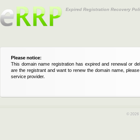
Expired Registration Recovery Pol
Please notice:
Bitte beachten Sie:
This domain name registration has expired and renewal or dele
Diese Domainregistrierung ist abgelaufen und die Verläng
are the registrant and want to renew the domain name, please 
Domain stehen an. Wenn Sie der Registrant sind und di
service provider.
verlängern möchten, kontaktieren Sie bitte Ihren Service-Provid
© 2026