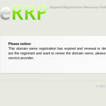
Expired Registration Recovery Pol
Please notice:
Bitte beachten Sie:
This domain name registration has expired and renewal or dele
Diese Domainregistrierung ist abgelaufen und die Verläng
are the registrant and want to renew the domain name, please 
Domain stehen an. Wenn Sie der Registrant sind und di
service provider.
verlängern möchten, kontaktieren Sie bitte Ihren Service-Provid
© 2026