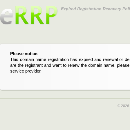
Expired Registration Recovery Pol
Please notice:
Bitte beachten Sie:
This domain name registration has expired and renewal or dele
Diese Domainregistrierung ist abgelaufen und die Verläng
are the registrant and want to renew the domain name, please 
Domain stehen an. Wenn Sie der Registrant sind und di
service provider.
verlängern möchten, kontaktieren Sie bitte Ihren Service-Provid
© 2026