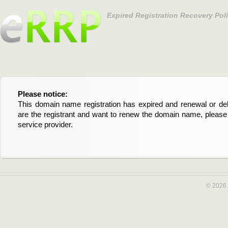
Expired Registration Recovery Pol
Please notice:
Bitte beachten Sie:
This domain name registration has expired and renewal or dele
Diese Domainregistrierung ist abgelaufen und die Verläng
are the registrant and want to renew the domain name, please 
Domain stehen an. Wenn Sie der Registrant sind und di
service provider.
verlängern möchten, kontaktieren Sie bitte Ihren Service-Provid
© 2026